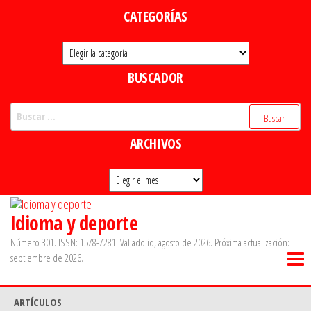
Saltar
CATEGORÍAS
al
Categorías
contenido
BUSCADOR
Buscar:
ARCHIVOS
Archivos
Idioma y deporte
Número 301. ISSN: 1578-7281. Valladolid, agosto de 2026. Próxima actualización:
septiembre de 2026.
ARTÍCULOS