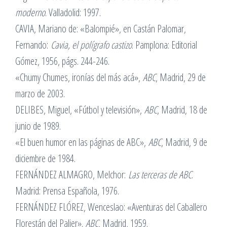
moderno
. Valladolid: 1997.
CAVIA, Mariano de: «Balompié», en Castán Palomar,
Fernando:
Cavia, el polígrafo castizo
. Pamplona: Editorial
Gómez, 1956, págs. 244-246.
«Chumy Chumes, ironías del más acá»,
ABC
, Madrid, 29 de
marzo de 2003.
DELIBES, Miguel, «Fútbol y televisión»,
ABC
, Madrid, 18 de
junio de 1989.
«El buen humor en las páginas de ABC»,
ABC
, Madrid, 9 de
diciembre de 1984.
FERNÁNDEZ ALMAGRO, Melchor:
Las terceras de ABC
.
Madrid: Prensa Española, 1976.
FERNÁNDEZ FLÓREZ, Wenceslao: «Aventuras del Caballero
Florestán del Palier».
ABC
, Madrid, 1959.