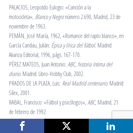
PALACIOS, Leopoldo Eulogio: «Canción a la
motocicleta»,
Blanco y Negro
número 2.690, Madrid, 23 de
noviembre de 1963.
PEMÁN, José María, 1962, «Romance del rapto blanco», en
García Candau, Julián:
Épica y lírica del fútbol.
Madrid:
Alianza Editorial, 1996, págs. 167-170.
PÉREZ MATEOS, Juan Antonio:
ABC, historia íntima del
diario
. Madrid: Libro-Hobby Club, 2002.
PRADOS DE LA PLAZA, Luis:
Real Madrid centenario
. Madrid:
Sílex, 2001.
RABAL, Francisco: «Fútbol y psicólogos»,
ABC
, Madrid, 21
de febrero de 1992.
– «Fútbol»,
ABC
, Madrid, 22 de julio de 1994.
RODRÍGUEZ ADRADOS, Francisco: «La cultura y los nuevos