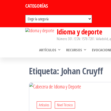
Saltar
CATEGORÍAS
al
Categorías
contenido
Idioma y deporte
Número 301. ISSN: 1578-7281. Valladolid, a
ARTÍCULOS
RECURSOS
EVOCACION
Etiqueta:
Johan Cruyff
Artículos
Nivel Técnico