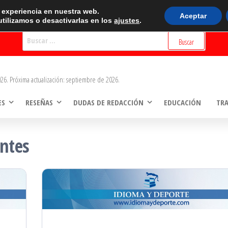
BUSCADOR
r experiencia en nuestra web.
Aceptar
tilizamos o desactivarlas en los
ajustes
.
Buscar:
26. Próxima actualización: septiembre de 2026.
ES
RESEÑAS
DUDAS DE REDACCIÓN
EDUCACIÓN
TR
antes