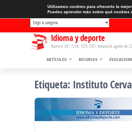
Saltar
CATEGORÍAS
Utilizamos cookies para ofrecerte la mejo
Puedes aprender más sobre qué cookies u
al
Categorías
contenido
Idioma y deporte
Número 301. ISSN: 1578-7281. Valladolid, agosto de 20
ARTÍCULOS
RECURSOS
EVOCACION
Etiqueta:
Instituto Cerv