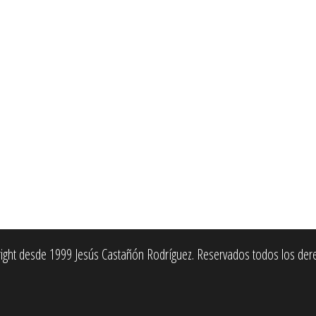
ight desde 1999 Jesús Castañón Rodríguez. Reservados todos los der