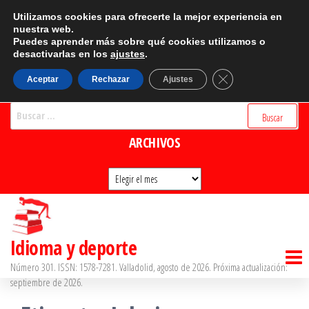
Saltar
CATEGORÍAS
Utilizamos cookies para ofrecerte la mejor experiencia en
al
nuestra web.
Puedes aprender más sobre qué cookies utilizamos o
Categorías
contenido
desactivarlas en los
ajustes
.
BUSCADOR
Cerrar el banner d
Aceptar
Rechazar
Ajustes
Buscar:
ARCHIVOS
Archivos
Idioma y deporte
Número 301. ISSN: 1578-7281. Valladolid, agosto de 2026. Próxima actualización:
septiembre de 2026.