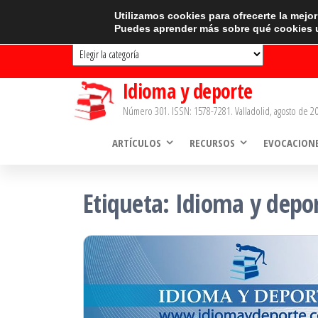
Saltar
CATEGORÍAS
Utilizamos cookies para ofrecerte la mejo
Puedes aprender más sobre qué cookies u
al
Categorías
contenido
Idioma y deporte
Número 301. ISSN: 1578-7281. Valladolid, agosto de 20
ARTÍCULOS
RECURSOS
EVOCACION
Etiqueta:
Idioma y depo