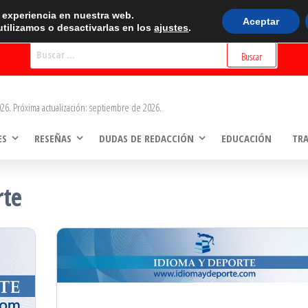
BUSCADOR
r experiencia en nuestra web.
Aceptar
tilizamos o desactivarlas en los
ajustes
.
Buscar:
26. Próxima actualización: septiembre de 2026.
ES
RESEÑAS
DUDAS DE REDACCIÓN
EDUCACIÓN
TR
rte