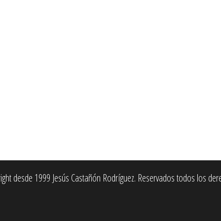
ight desde 1999 Jesús Castañón Rodríguez. Reservados todos los der