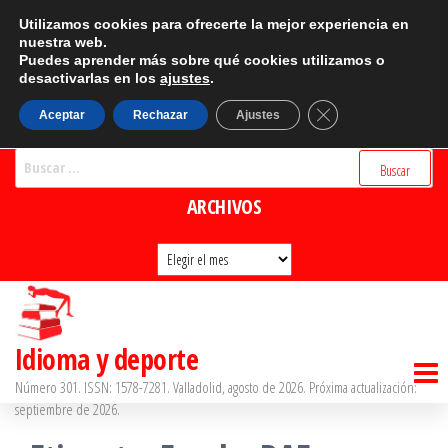
Saltar
CATEGORÍAS
Utilizamos cookies para ofrecerte la mejor experiencia en
al
nuestra web.
Puedes aprender más sobre qué cookies utilizamos o
Categorías
contenido
desactivarlas en los
ajustes
.
BUSCADOR
Cerrar el banner d
Aceptar
Rechazar
Ajustes
Buscar:
ARCHIVOS
Archivos
Idioma y deporte
Número 301. ISSN: 1578-7281. Valladolid, agosto de 2026. Próxima actualización:
septiembre de 2026.