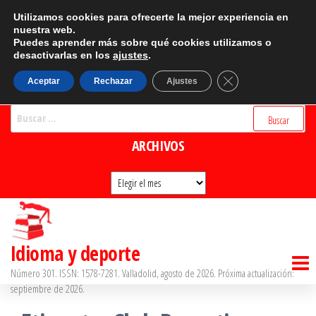
Saltar
CATEGORÍAS
Utilizamos cookies para ofrecerte la mejor experiencia en
al
nuestra web.
Puedes aprender más sobre qué cookies utilizamos o
Categorías
contenido
desactivarlas en los
ajustes
.
BUSCADOR
Cerrar el banner d
Aceptar
Rechazar
Ajustes
Buscar:
ARCHIVOS
Archivos
Idioma y deporte
Número 301. ISSN: 1578-7281. Valladolid, agosto de 2026. Próxima actualización:
septiembre de 2026.