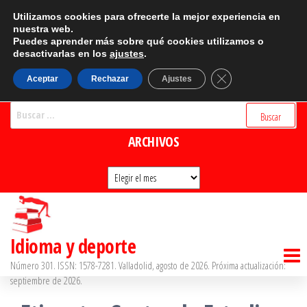
Saltar
CATEGORÍAS
Utilizamos cookies para ofrecerte la mejor experiencia en
al
nuestra web.
Puedes aprender más sobre qué cookies utilizamos o
Categorías
contenido
desactivarlas en los
ajustes
.
BUSCADOR
Cerrar el banner d
Aceptar
Rechazar
Ajustes
Buscar:
ARCHIVOS
Archivos
Idioma y deporte
Número 301. ISSN: 1578-7281. Valladolid, agosto de 2026. Próxima actualización:
septiembre de 2026.