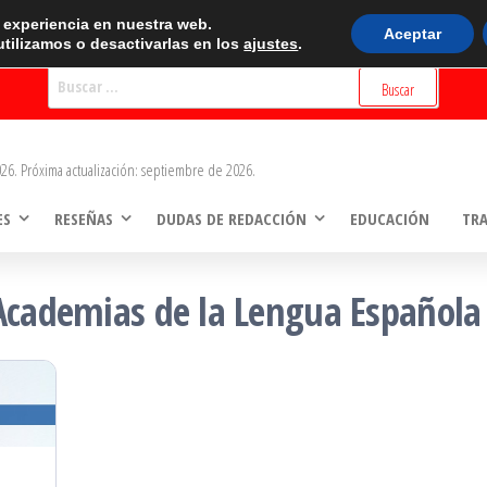
BUSCADOR
r experiencia en nuestra web.
Aceptar
tilizamos o desactivarlas en los
ajustes
.
Buscar:
26. Próxima actualización: septiembre de 2026.
ES
RESEÑAS
DUDAS DE REDACCIÓN
EDUCACIÓN
TR
Academias de la Lengua Española