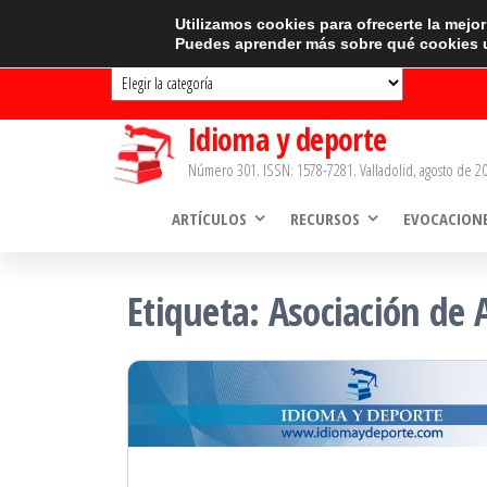
Saltar
CATEGORÍAS
Utilizamos cookies para ofrecerte la mejo
Puedes aprender más sobre qué cookies u
al
Categorías
contenido
Idioma y deporte
Número 301. ISSN: 1578-7281. Valladolid, agosto de 20
ARTÍCULOS
RECURSOS
EVOCACION
Etiqueta:
Asociación de 