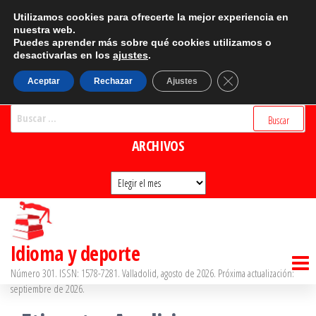
Saltar
CATEGORÍAS
Utilizamos cookies para ofrecerte la mejor experiencia en
al
nuestra web.
Puedes aprender más sobre qué cookies utilizamos o
Categorías
contenido
desactivarlas en los
ajustes
.
BUSCADOR
Cerrar el banner d
Aceptar
Rechazar
Ajustes
Buscar:
ARCHIVOS
Archivos
Idioma y deporte
Número 301. ISSN: 1578-7281. Valladolid, agosto de 2026. Próxima actualización:
septiembre de 2026.