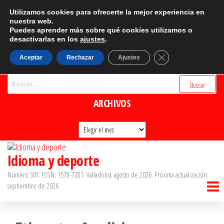
Saltar
CATEGORÍAS
Utilizamos cookies para ofrecerte la mejor experiencia en
al
nuestra web.
Puedes aprender más sobre qué cookies utilizamos o
Categorías
contenido
desactivarlas en los
ajustes
.
BUSCADOR
Cerrar el banner d
Aceptar
Rechazar
Ajustes
Buscar:
ARCHIVOS
Archivos
Idioma y deporte
Número 301. ISSN: 1578-7281. Valladolid, agosto de 2026. Próxima actualización:
septiembre de 2026.