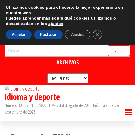
Saltar
CATEGORÍAS
Utilizamos cookies para ofrecerte la mejor experiencia en
al
nuestra web.
Puedes aprender más sobre qué cookies utilizamos o
Categorías
contenido
desactivarlas en los
ajustes
.
BUSCADOR
Cerrar el banner d
Aceptar
Rechazar
Ajustes
Buscar:
ARCHIVOS
Archivos
Idioma y deporte
Número 301. ISSN: 1578-7281. Valladolid, agosto de 2026. Próxima actualización:
septiembre de 2026.