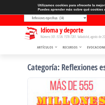
Saltar
CATEGORÍAS
Utilizamos cookies para ofrecerte la mejo
Puedes aprender más sobre qué cookies u
al
Categorías
contenido
Idioma y deporte
Número 301. ISSN: 1578-7281. Valladolid, agosto de 20
ARTÍCULOS
RECURSOS
EVOCACION
Categoría:
Reflexiones e