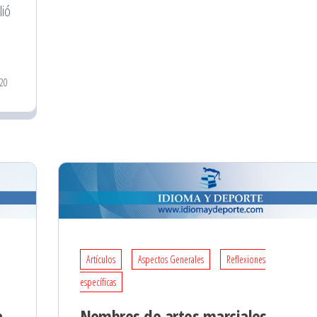
lió
20
Artículos
Aspectos Generales
Reflexiones
específicas
a
Nombres de artes marciales