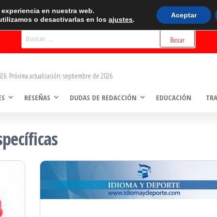
BUSCADOR
r experiencia en nuestra web.
Aceptar
tilizamos o desactivarlas en los
ajustes
.
Buscar:
26. Próxima actualización: septiembre de 2026.
ES
RESEÑAS
DUDAS DE REDACCIÓN
EDUCACIÓN
TR
specíficas