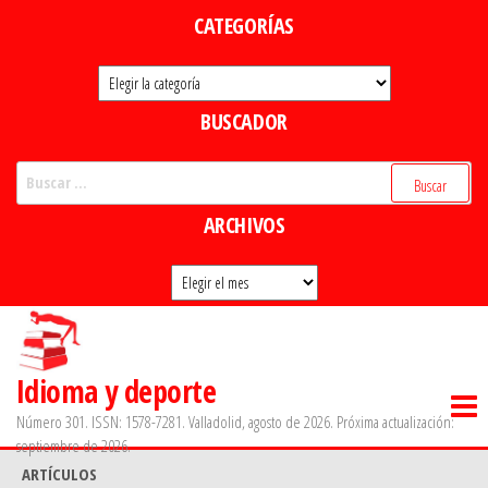
Saltar
CATEGORÍAS
al
Categorías
contenido
BUSCADOR
Buscar:
ARCHIVOS
Archivos
Idioma y deporte
Número 301. ISSN: 1578-7281. Valladolid, agosto de 2026. Próxima actualización:
septiembre de 2026.
ARTÍCULOS