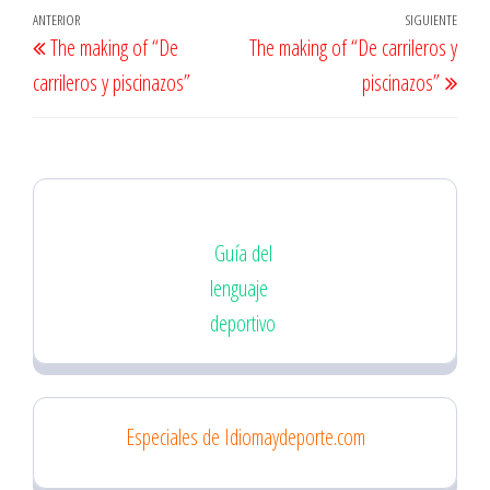
Navegación
Entrada
ANTERIOR
SIGUIENTE
Entr
The making of “De
The making of “De carrileros y
de
anterior
sigu
carrileros y piscinazos”
piscinazos”
entradas
Guía del
lenguaje
deportivo
Especiales de Idiomaydeporte.com