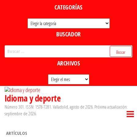
Saltar
CATEGORÍAS
al
Categorías
contenido
BUSCADOR
Buscar:
ARCHIVOS
Archivos
Idioma y deporte
Número 301. ISSN: 1578-7281. Valladolid, agosto de 2026. Próxima actualización:
septiembre de 2026.
ARTÍCULOS