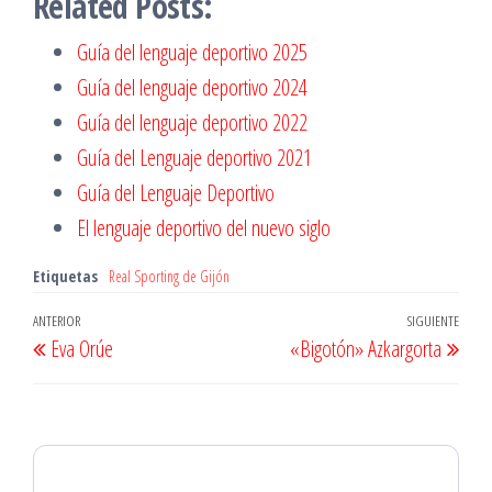
Related Posts:
Guía del lenguaje deportivo 2025
Guía del lenguaje deportivo 2024
Guía del lenguaje deportivo 2022
Guía del Lenguaje deportivo 2021
Guía del Lenguaje Deportivo
El lenguaje deportivo del nuevo siglo
Etiquetas
Real Sporting de Gijón
Navegación
Entrada
ANTERIOR
SIGUIENTE
Entr
Eva Orúe
«Bigotón» Azkargorta
de
anterior
sigu
entradas