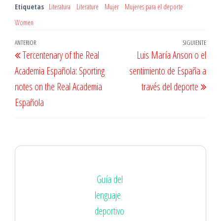
Etiquetas
Literatura
Literature
Mujer
Mujeres para el deporte
Women
Navegación
Entrada
ANTERIOR
SIGUIENTE
Entr
Tercentenary of the Real
Luis María Anson o el
de
anterior
sigu
Academia Española: Sporting
sentimiento de España a
entradas
notes on the Real Academia
través del deporte
Española
Guía del
lenguaje
deportivo