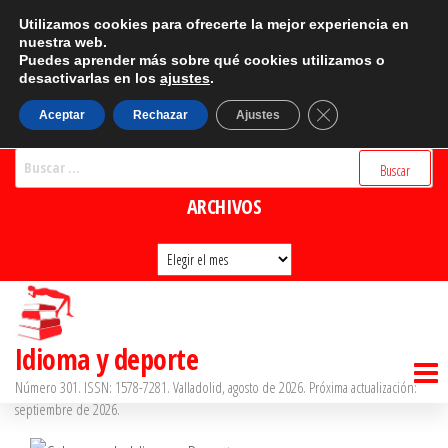
Saltar
CATEGORÍAS
Utilizamos cookies para ofrecerte la mejor experiencia en
al
nuestra web.
Puedes aprender más sobre qué cookies utilizamos o
Categorías
contenido
desactivarlas en los
ajustes
.
BUSCADOR
Cerrar el banner d
Aceptar
Rechazar
Ajustes
Buscar:
ARCHIVOS
Archivos
Idioma y deporte
Número 301. ISSN: 1578-7281. Valladolid, agosto de 2026. Próxima actualización:
septiembre de 2026.