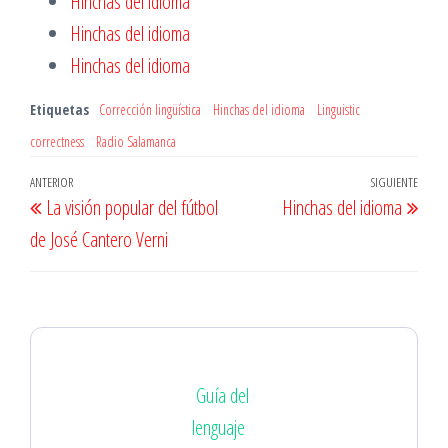
Hinchas del idioma
Hinchas del idioma
Hinchas del idioma
Etiquetas
Corrección lingüística
Hinchas del idioma
Linguistic
correctness
Radio Salamanca
Navegación
Entrada
ANTERIOR
SIGUIENTE
Entr
La visión popular del fútbol
Hinchas del idioma
de
anterior
sigu
de José Cantero Verni
entradas
Guía del
lenguaje