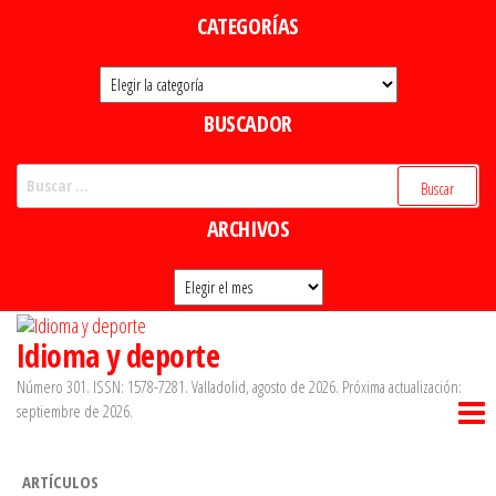
Saltar
CATEGORÍAS
al
Categorías
contenido
BUSCADOR
Buscar:
ARCHIVOS
Archivos
Idioma y deporte
Número 301. ISSN: 1578-7281. Valladolid, agosto de 2026. Próxima actualización:
septiembre de 2026.
ARTÍCULOS