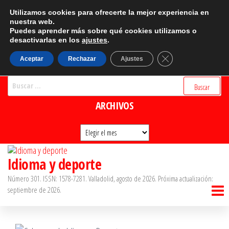
Saltar
CATEGORÍAS
Utilizamos cookies para ofrecerte la mejor experiencia en
al
nuestra web.
Puedes aprender más sobre qué cookies utilizamos o
Categorías
contenido
desactivarlas en los
ajustes
.
BUSCADOR
Cerrar el banner d
Aceptar
Rechazar
Ajustes
Buscar:
ARCHIVOS
Archivos
Idioma y deporte
Número 301. ISSN: 1578-7281. Valladolid, agosto de 2026. Próxima actualización:
septiembre de 2026.