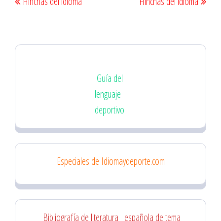
Hinchas del idioma
Hinchas del idioma
de
anterior
sigu
entradas
Guía del
lenguaje
deportivo
Especiales de Idiomaydeporte.com
Bibliografía de literatura
española de tema