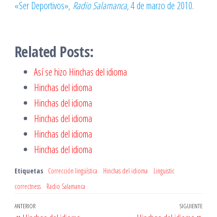
«Ser Deportivos»,
Radio Salamanca
, 4 de marzo de 2010.
Related Posts:
Así se hizo Hinchas del idioma
Hinchas del idioma
Hinchas del idioma
Hinchas del idioma
Hinchas del idioma
Hinchas del idioma
Etiquetas
Corrección lingüística
Hinchas del idioma
Linguistic
correctness
Radio Salamanca
Navegación
Entrada
ANTERIOR
SIGUIENTE
Entr