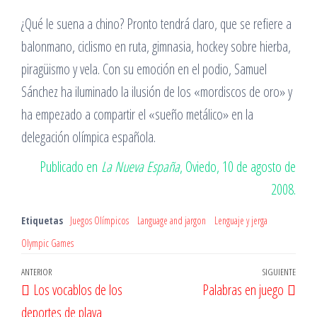
¿Qué le suena a chino? Pronto tendrá claro, que se refiere a
balonmano, ciclismo en ruta, gimnasia, hockey sobre hierba,
piragüismo y vela. Con su emoción en el podio, Samuel
Sánchez ha iluminado la ilusión de los «mordiscos de oro» y
ha empezado a compartir el «sueño metálico» en la
delegación olímpica española.
Publicado en
La Nueva España
, Oviedo, 10 de agosto de
2008.
Etiquetas
Juegos Olímpicos
Language and jargon
Lenguaje y jerga
Olympic Games
Navegación
Entrada
ANTERIOR
SIGUIENTE
Entr
Los vocablos de los
Palabras en juego
de
anterior
sigu
deportes de playa