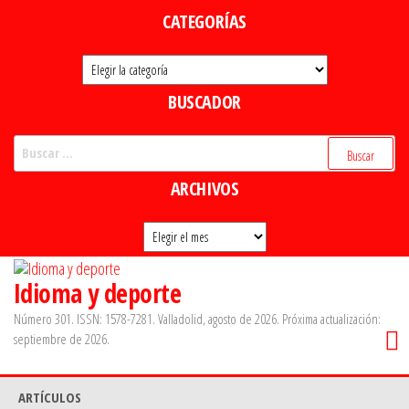
Saltar
CATEGORÍAS
al
Categorías
contenido
BUSCADOR
Buscar:
ARCHIVOS
Archivos
Idioma y deporte
Número 301. ISSN: 1578-7281. Valladolid, agosto de 2026. Próxima actualización:
septiembre de 2026.
ARTÍCULOS