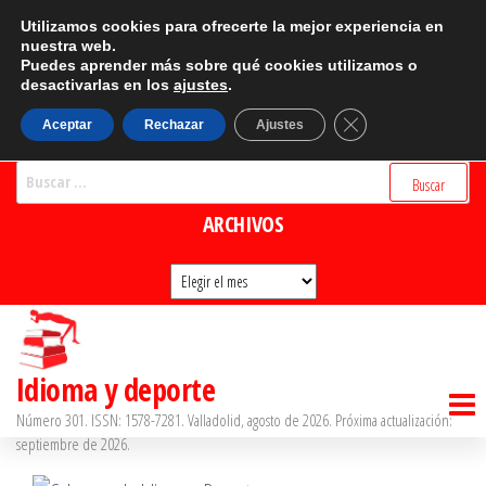
Saltar
CATEGORÍAS
Utilizamos cookies para ofrecerte la mejor experiencia en
al
nuestra web.
Puedes aprender más sobre qué cookies utilizamos o
Categorías
contenido
desactivarlas en los
ajustes
.
BUSCADOR
Cerrar el banner d
Aceptar
Rechazar
Ajustes
Buscar:
ARCHIVOS
Archivos
Idioma y deporte
Número 301. ISSN: 1578-7281. Valladolid, agosto de 2026. Próxima actualización:
septiembre de 2026.