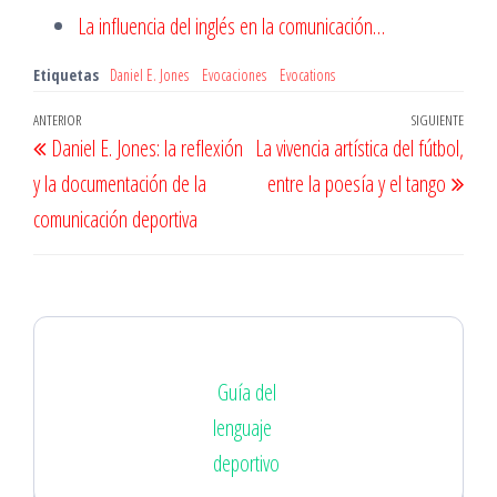
La influencia del inglés en la comunicación…
Etiquetas
Daniel E. Jones
Evocaciones
Evocations
Navegación
Entrada
ANTERIOR
SIGUIENTE
Entr
Daniel E. Jones: la reflexión
La vivencia artística del fútbol,
de
anterior
sigu
y la documentación de la
entre la poesía y el tango
entradas
comunicación deportiva
Guía del
lenguaje
deportivo