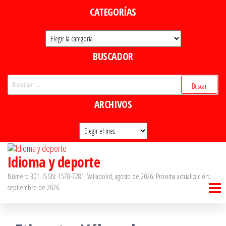
Saltar
CATEGORÍAS
al
Categorías
contenido
BUSCADOR
Buscar:
ARCHIVOS
Archivos
Idioma y deporte
Número 301. ISSN: 1578-7281. Valladolid, agosto de 2026. Próxima actualización:
septiembre de 2026.