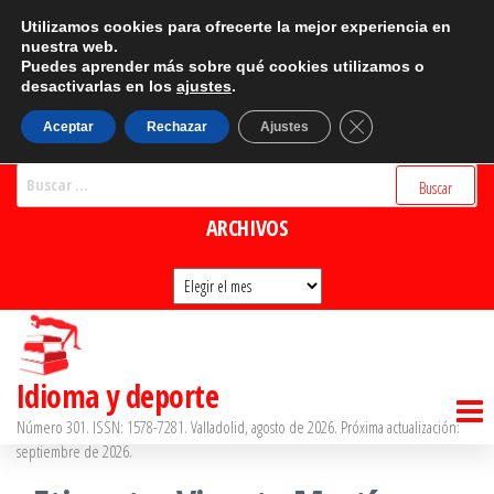
Saltar
CATEGORÍAS
Utilizamos cookies para ofrecerte la mejor experiencia en
al
nuestra web.
Puedes aprender más sobre qué cookies utilizamos o
Categorías
contenido
desactivarlas en los
ajustes
.
BUSCADOR
Cerrar el banner d
Aceptar
Rechazar
Ajustes
Buscar:
ARCHIVOS
Archivos
Idioma y deporte
Número 301. ISSN: 1578-7281. Valladolid, agosto de 2026. Próxima actualización:
septiembre de 2026.