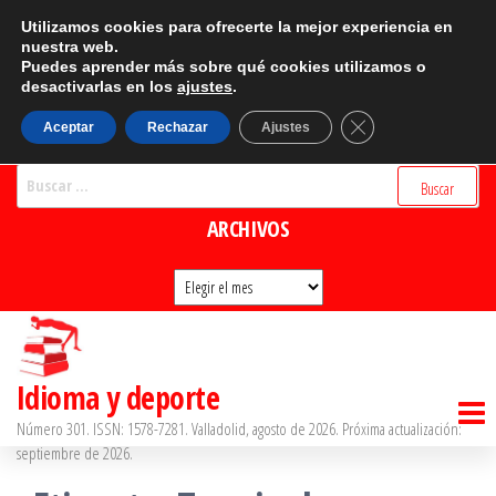
Saltar
CATEGORÍAS
Utilizamos cookies para ofrecerte la mejor experiencia en
al
nuestra web.
Puedes aprender más sobre qué cookies utilizamos o
Categorías
contenido
desactivarlas en los
ajustes
.
BUSCADOR
Cerrar el banner d
Aceptar
Rechazar
Ajustes
Buscar:
ARCHIVOS
Archivos
Idioma y deporte
Número 301. ISSN: 1578-7281. Valladolid, agosto de 2026. Próxima actualización:
septiembre de 2026.