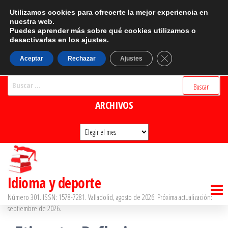
Saltar
CATEGORÍAS
Utilizamos cookies para ofrecerte la mejor experiencia en
al
nuestra web.
Puedes aprender más sobre qué cookies utilizamos o
Categorías
contenido
desactivarlas en los
ajustes
.
BUSCADOR
Cerrar el banner d
Aceptar
Rechazar
Ajustes
Buscar:
ARCHIVOS
Archivos
Idioma y deporte
Número 301. ISSN: 1578-7281. Valladolid, agosto de 2026. Próxima actualización:
septiembre de 2026.