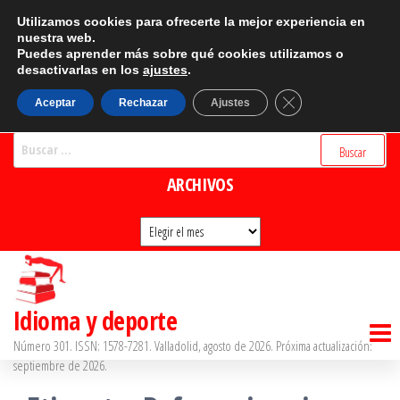
Saltar
CATEGORÍAS
Utilizamos cookies para ofrecerte la mejor experiencia en
al
nuestra web.
Puedes aprender más sobre qué cookies utilizamos o
Categorías
contenido
desactivarlas en los
ajustes
.
BUSCADOR
Cerrar el banner d
Aceptar
Rechazar
Ajustes
Buscar:
ARCHIVOS
Archivos
Idioma y deporte
Número 301. ISSN: 1578-7281. Valladolid, agosto de 2026. Próxima actualización:
septiembre de 2026.