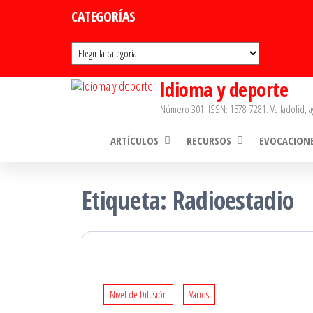
Saltar
CATEGORÍAS
al
Categorías
contenido
Idioma y deporte
Número 301. ISSN: 1578-7281. Valladolid, a
ARTÍCULOS
RECURSOS
EVOCACION
Etiqueta:
Radioestadio
Nivel de Difusión
Varios