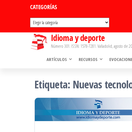
Saltar
CATEGORÍAS
al
Categorías
contenido
Idioma y deporte
Número 301. ISSN: 1578-7281. Valladolid, agosto de 20
ARTÍCULOS
RECURSOS
EVOCACION
Etiqueta:
Nuevas tecnol