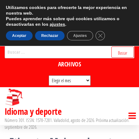
Saltar
CATEGORÍAS
Utilizamos cookies para ofrecerte la mejor experiencia en
al
nuestra web.
Puedes aprender más sobre qué cookies utilizamos o
Categorías
contenido
desactivarlas en los
ajustes
.
BUSCADOR
Cerrar el banner d
Aceptar
Rechazar
Ajustes
Buscar:
ARCHIVOS
Archivos
Idioma y deporte
Número 301. ISSN: 1578-7281. Valladolid, agosto de 2026. Próxima actualización:
septiembre de 2026.