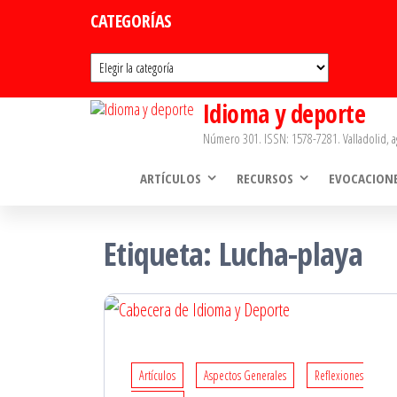
Saltar
CATEGORÍAS
al
Categorías
contenido
Idioma y deporte
Número 301. ISSN: 1578-7281. Valladolid, a
ARTÍCULOS
RECURSOS
EVOCACION
Etiqueta:
Lucha-playa
Artículos
Aspectos Generales
Reflexiones