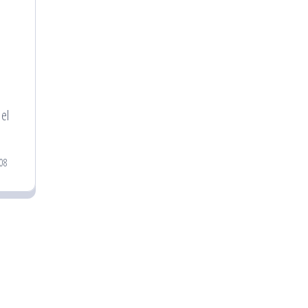
el
008