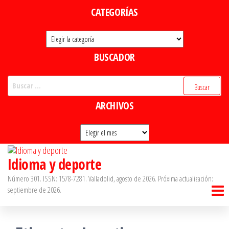
Saltar
CATEGORÍAS
al
Categorías
contenido
BUSCADOR
Buscar:
ARCHIVOS
Archivos
Idioma y deporte
Número 301. ISSN: 1578-7281. Valladolid, agosto de 2026. Próxima actualización:
septiembre de 2026.