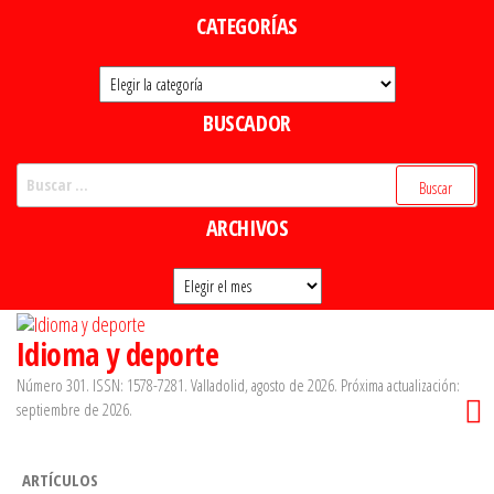
Saltar
CATEGORÍAS
al
Categorías
contenido
BUSCADOR
Buscar:
ARCHIVOS
Archivos
Idioma y deporte
Número 301. ISSN: 1578-7281. Valladolid, agosto de 2026. Próxima actualización:
septiembre de 2026.
ARTÍCULOS