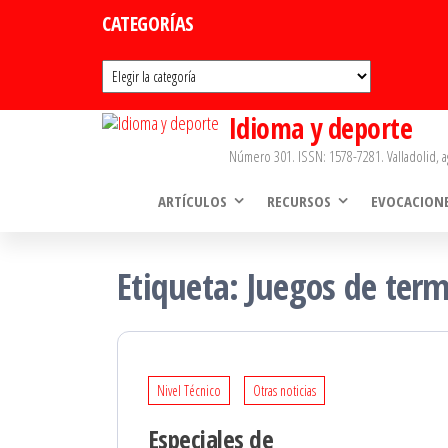
Saltar
CATEGORÍAS
al
Categorías
contenido
Idioma y deporte
Número 301. ISSN: 1578-7281. Valladolid, a
ARTÍCULOS
RECURSOS
EVOCACION
Etiqueta:
Juegos de term
Nivel Técnico
Otras noticias
Especiales de