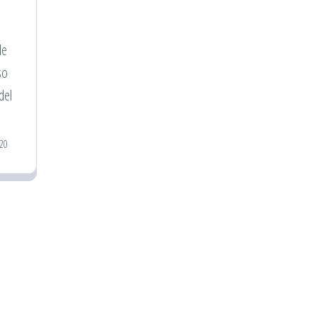
de
so
del
20