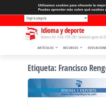
Saltar
CATEGORÍAS
Utilizamos cookies para ofrecerte la mejo
Puedes aprender más sobre qué cookies u
al
Categorías
contenido
Idioma y deporte
Número 301. ISSN: 1578-7281. Valladolid, agosto de 20
ARTÍCULOS
RECURSOS
EVOCACION
Etiqueta:
Francisco Reng