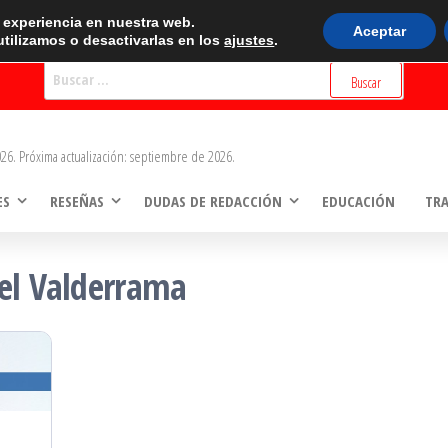
BUSCADOR
r experiencia en nuestra web.
Aceptar
tilizamos o desactivarlas en los
ajustes
.
Buscar:
26. Próxima actualización: septiembre de 2026.
ES
RESEÑAS
DUDAS DE REDACCIÓN
EDUCACIÓN
TR
el Valderrama