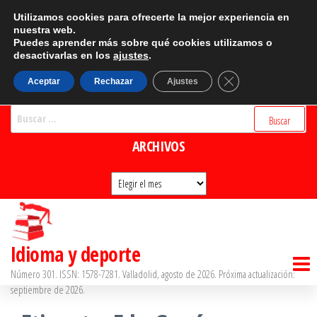
Saltar
CATEGORÍAS
Utilizamos cookies para ofrecerte la mejor experiencia en
al
nuestra web.
Puedes aprender más sobre qué cookies utilizamos o
Categorías
contenido
desactivarlas en los
ajustes
.
BUSCADOR
Cerrar el banner d
Aceptar
Rechazar
Ajustes
Buscar:
ARCHIVOS
Archivos
Idioma y deporte
Número 301. ISSN: 1578-7281. Valladolid, agosto de 2026. Próxima actualización:
septiembre de 2026.