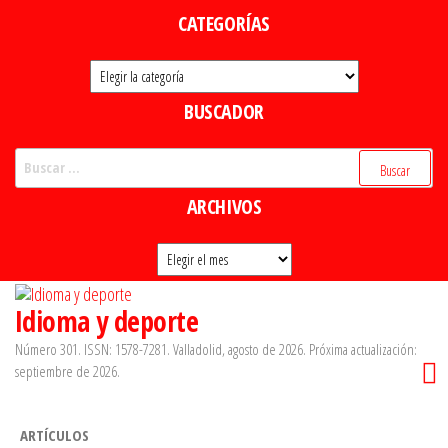
Saltar
CATEGORÍAS
al
Categorías
contenido
BUSCADOR
Buscar:
ARCHIVOS
Archivos
Idioma y deporte
Número 301. ISSN: 1578-7281. Valladolid, agosto de 2026. Próxima actualización:
septiembre de 2026.
ARTÍCULOS