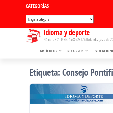
Saltar
CATEGORÍAS
al
Categorías
contenido
Idioma y deporte
Número 301. ISSN: 1578-7281. Valladolid, agosto de 20
ARTÍCULOS
RECURSOS
EVOCACION
Etiqueta:
Consejo Pontifi