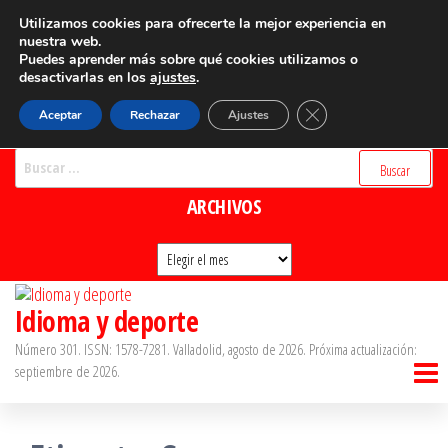
Saltar
CATEGORÍAS
Utilizamos cookies para ofrecerte la mejor experiencia en
nuestra web.
al
Puedes aprender más sobre qué cookies utilizamos o
Categorías
contenido
desactivarlas en los
ajustes
.
BUSCADOR
Cerrar el banner de 
Aceptar
Rechazar
Ajustes
Buscar:
ARCHIVOS
Archivos
Idioma y deporte
Número 301. ISSN: 1578-7281. Valladolid, agosto de 2026. Próxima actualización:
septiembre de 2026.