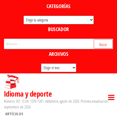
Saltar
CATEGORÍAS
al
Categorías
contenido
BUSCADOR
Buscar:
ARCHIVOS
Archivos
Idioma y deporte
Número 301. ISSN: 1578-7281. Valladolid, agosto de 2026. Próxima actualización:
septiembre de 2026.
ARTÍCULOS