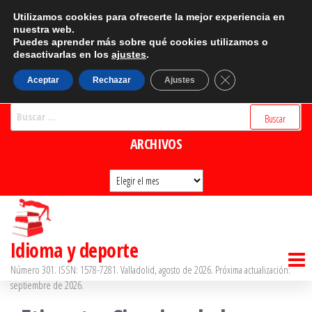
Saltar
CATEGORÍAS
Utilizamos cookies para ofrecerte la mejor experiencia en
al
nuestra web.
Puedes aprender más sobre qué cookies utilizamos o
Categorías
contenido
desactivarlas en los
ajustes
.
BUSCADOR
Cerrar el banner d
Aceptar
Rechazar
Ajustes
Buscar:
ARCHIVOS
Archivos
Idioma y deporte
Número 301. ISSN: 1578-7281. Valladolid, agosto de 2026. Próxima actualización:
septiembre de 2026.