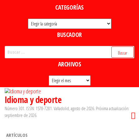
Saltar
CATEGORÍAS
al
Categorías
contenido
BUSCADOR
Buscar:
ARCHIVOS
Archivos
Idioma y deporte
Número 301. ISSN: 1578-7281. Valladolid, agosto de 2026. Próxima actualización:
septiembre de 2026.
ARTÍCULOS