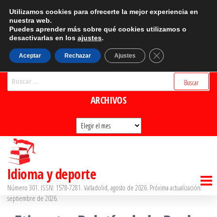
Saltar
CATEGORÍAS
Utilizamos cookies para ofrecerte la mejor experiencia en
al
nuestra web.
Puedes aprender más sobre qué cookies utilizamos o
Categorías
contenido
desactivarlas en los
ajustes
.
BUSCADOR
Cerrar el banner d
Aceptar
Rechazar
Ajustes
Buscar:
ARCHIVOS
Archivos
Idioma y deporte
Número 301. ISSN: 1578-7281. Valladolid, agosto de 2026. Próxima actualización:
septiembre de 2026.