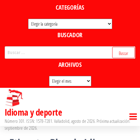
Saltar
CATEGORÍAS
al
Categorías
contenido
BUSCADOR
Buscar:
ARCHIVOS
Archivos
Idioma y deporte
Número 301. ISSN: 1578-7281. Valladolid, agosto de 2026. Próxima actualización:
septiembre de 2026.