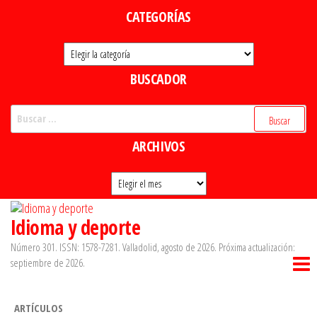
Saltar
CATEGORÍAS
al
Categorías
contenido
BUSCADOR
Buscar:
ARCHIVOS
Archivos
Idioma y deporte
Número 301. ISSN: 1578-7281. Valladolid, agosto de 2026. Próxima actualización:
septiembre de 2026.
ARTÍCULOS