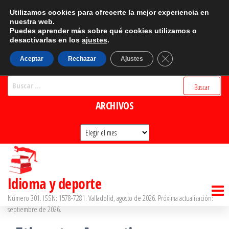
Saltar
CATEGORÍAS
Utilizamos cookies para ofrecerte la mejor experiencia en
al
nuestra web.
Puedes aprender más sobre qué cookies utilizamos o
Categorías
contenido
desactivarlas en los
ajustes
.
BUSCADOR
Cerrar el banner d
Aceptar
Rechazar
Ajustes
Buscar:
ARCHIVOS
Archivos
Idioma y deporte
Número 301. ISSN: 1578-7281. Valladolid, agosto de 2026. Próxima actualización:
septiembre de 2026.