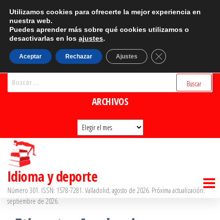
Saltar
CATEGORÍAS
Utilizamos cookies para ofrecerte la mejor experiencia en
al
nuestra web.
Puedes aprender más sobre qué cookies utilizamos o
Categorías
contenido
desactivarlas en los
ajustes
.
BUSCADOR
Cerrar el banner d
Aceptar
Rechazar
Ajustes
Buscar:
ARCHIVOS
Archivos
Idioma y deporte
Número 301. ISSN: 1578-7281. Valladolid, agosto de 2026. Próxima actualización:
septiembre de 2026.