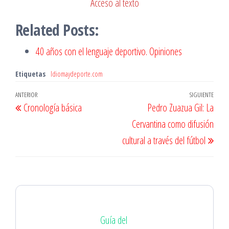
Acceso al texto
Related Posts:
40 años con el lenguaje deportivo. Opiniones
Etiquetas
Idiomaydeporte.com
Navegación
Entrada
ANTERIOR
SIGUIENTE
Entr
Cronología básica
Pedro Zuazua Gil: La
de
anterior
sigu
Cervantina como difusión
entradas
cultural a través del fútbol
Guía del