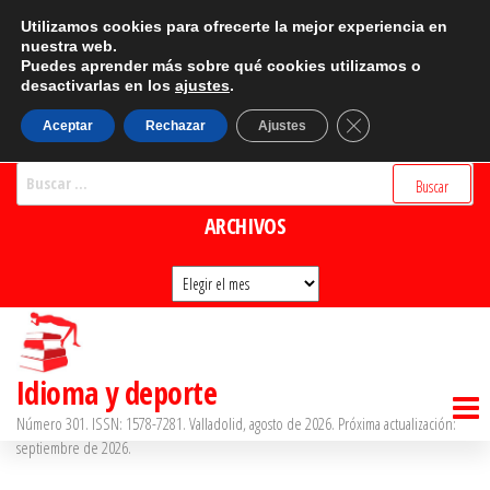
Saltar
CATEGORÍAS
Utilizamos cookies para ofrecerte la mejor experiencia en
al
nuestra web.
Puedes aprender más sobre qué cookies utilizamos o
Categorías
contenido
desactivarlas en los
ajustes
.
BUSCADOR
Cerrar el banner d
Aceptar
Rechazar
Ajustes
Buscar:
ARCHIVOS
Archivos
Idioma y deporte
Número 301. ISSN: 1578-7281. Valladolid, agosto de 2026. Próxima actualización:
septiembre de 2026.