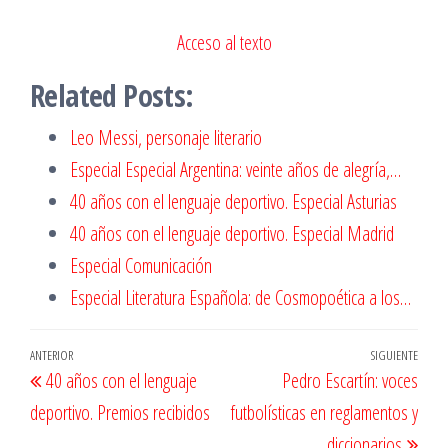
Acceso al texto
Related Posts:
Leo Messi, personaje literario
Especial Especial Argentina: veinte años de alegría,…
40 años con el lenguaje deportivo. Especial Asturias
40 años con el lenguaje deportivo. Especial Madrid
Especial Comunicación
Especial Literatura Española: de Cosmopoética a los…
Navegación
Entrada
ANTERIOR
SIGUIENTE
Entr
40 años con el lenguaje
Pedro Escartín: voces
de
anterior
sigu
deportivo. Premios recibidos
futbolísticas en reglamentos y
entradas
diccionarios