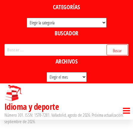
Saltar
CATEGORÍAS
al
Categorías
contenido
BUSCADOR
Buscar:
ARCHIVOS
Archivos
Idioma y deporte
Número 301. ISSN: 1578-7281. Valladolid, agosto de 2026. Próxima actualización:
septiembre de 2026.