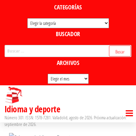
Saltar
CATEGORÍAS
al
Categorías
contenido
BUSCADOR
Buscar:
ARCHIVOS
Archivos
Idioma y deporte
Número 301. ISSN: 1578-7281. Valladolid, agosto de 2026. Próxima actualización:
septiembre de 2026.