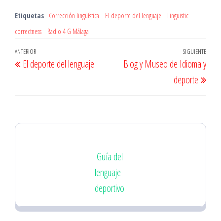
Etiquetas
Corrección lingüística
El deporte del lenguaje
Linguistic
correctness
Radio 4 G Málaga
Navegación
Entrada
ANTERIOR
SIGUIENTE
Entr
El deporte del lenguaje
Blog y Museo de Idioma y
de
anterior
sigu
deporte
entradas
Guía del
lenguaje
deportivo