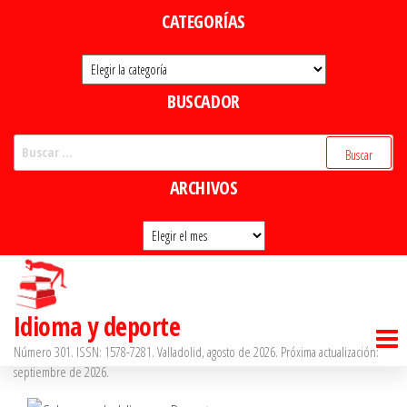
Saltar
CATEGORÍAS
al
Categorías
contenido
BUSCADOR
Buscar:
ARCHIVOS
Archivos
Idioma y deporte
Número 301. ISSN: 1578-7281. Valladolid, agosto de 2026. Próxima actualización:
septiembre de 2026.