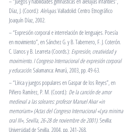
– “Juegos y habilidades gimnásticas en aleluyas infantiles”,
Díaz, J. (Coord.):
Aleluyas
. Valladolid: Centro Etnográfico
Joaquín Díaz, 2002.
– “Expresión corporal e interrelación de lenguajes. Poesía
en movimiento”, en Sánchez G. y B. Tabernero, F. J. Coterón.
C. Llanos y B. Learreta (Coords.):
Expresión, creatividad y
movimiento. I Congreso Internacional de expresión corporal
y educación
. Salamanca: Amarú, 2003, pp. 49-63.
– “Lírica y juegos populares en Gaspar de los Reyes”, en
Piñero Ramírez, P. M. (Coord.):
De la canción de amor
medieval a las soleares: profesor Manuel Alvar «in
memoriam» (Actas del Congreso Internacional «Lyra minima
oral III», Sevilla, 26-28 de noviembre de 2001)
. Sevilla:
Universidad de Sevilla, 2004, pp. 241-268.