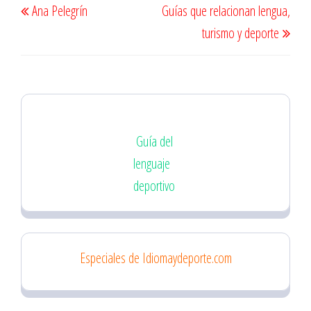
Ana Pelegrín
Guías que relacionan lengua,
de
anterior
sigu
turismo y deporte
entradas
Guía del
lenguaje
deportivo
Especiales de Idiomaydeporte.com