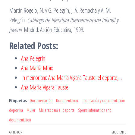
Martín Rogelo, N. y G. Pelegrín, J. Á. Remacha y A. M.
Pelegrín:
Catálogo de literatura iberoamericana infantil y
juvenil
. Madrid: Acción Educativa, 1999.
Related Posts:
Ana Pelegrín
Ana María Moix
In memoriam: Ana María Vigara Tauste: el deporte,…
Ana María Vigara Tauste
Etiquetas
Documentación
Documentation
Información y documentación
deportiva
Mujer
Mujeres para el deporte
Sports information and
documentation
Navegación
Entrada
ANTERIOR
SIGUIENTE
Entr