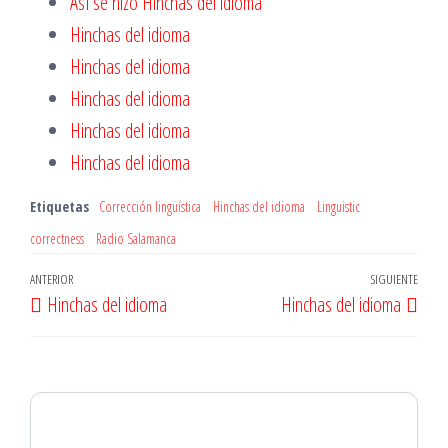
Así se hizo Hinchas del idioma
Hinchas del idioma
Hinchas del idioma
Hinchas del idioma
Hinchas del idioma
Hinchas del idioma
Etiquetas
Corrección lingüística
Hinchas del idioma
Linguistic
correctness
Radio Salamanca
Navegación
Entrada
ANTERIOR
SIGUIENTE
Entr
Hinchas del idioma
Hinchas del idioma
de
anterior
sigu
entradas