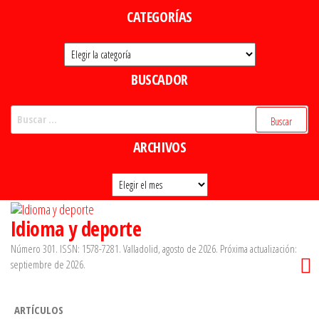
Saltar
CATEGORÍAS
al
Categorías
contenido
BUSCADOR
Buscar:
ARCHIVOS
Archivos
Idioma y deporte
Número 301. ISSN: 1578-7281. Valladolid, agosto de 2026. Próxima actualización:
septiembre de 2026.
ARTÍCULOS